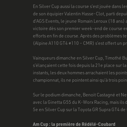
En Silver Cup aussi la course s’est jouée dans le
de son équipier Valentin Hasse-Clot, parti depu
d’AGS Events, le jeune Romain Leroux (18 ans) a
victoire dès son premier week-end de course e
efforts en fin de course. Après des problèmes t
(Alpine A110 GT4 #110 – CMR) s’est offert un pr
Vainqueurs dimanche en Silver Cup, Timothé B
s’élançaient cette fois depuis la 21e place sur la
instants, les deux hommes arrachaient les points
championnat, ils ne pointent ainsi qu’à trois po
Sur le podium dimanche, Benoit Castagné et Nel
avec la Ginetta G55 du K-Worx Racing, mais ils
5e en Silver Cup sur la Toyota GR Supra GT4 de
Am Cup : la première de Rédélé-Coubard