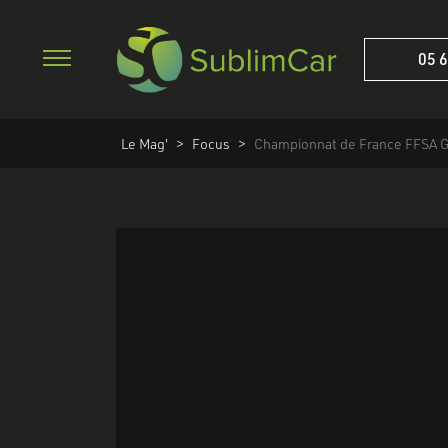
05 6
Le Mag'
>
Focus
>
Championnat de France FFSA G