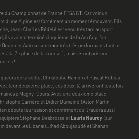
ire du Championnat de France FFSA GT. Car voir un
ant d’une Alpine est forcément un moment émouvant. Fils
ché, Jean-Charles Rédélé est venu très tard au sport
 ils avaient terminé cinquième de la Am Cup l’an
pe Bodemer Auto se sont montrés très performants tout le
 à la 7e place de la course 1, mais ils ont pris une
uccès !
nqueurs de la veille, Christophe Hamon et Pascal Huteau
ec leur deuxième place, ces deux-là arriveront toutefois
semaines à Magny-Cours. Avec une deuxième place
hristophe Carrière et Didier Dumaine (Aston Martin
n débuté leur saison et confirment qu’il faudra aussi
s équipiers Stéphane Desbrosse et
Lauris Nauroy
(sur
ium devant les Libanais Jihad Aboujaoudé et Shahan