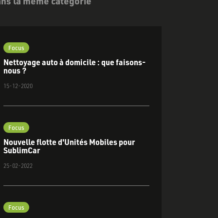
ans la même catégorie
Focus
Nettoyage auto à domicile : que faisons-
nous ?
15-12-2020
Focus
Nouvelle flotte d'Unités Mobiles pour
SublimCar
25-02-2022
Focus