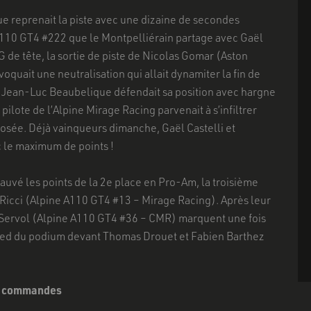
e reprenait la piste avec une dizaine de secondes
 A110 GT4 #222 que le Montpelliérain partage avec Gaël
 de tête, la sortie de piste de Nicolas Gomar (Aston
uait une neutralisation qui allait dynamiter la fin de
it, Jean-Luc Beaubelique défendait sa position avec hargne
pilote de l’Alpine Mirage Racing parvenait à s’infiltrer
s osée. Déjà vainqueurs dimanche, Gaël Castelli et
 le maximum de points !
auvé les points de la 2e place en Pro-Am, la troisième
 Ricci (Alpine A110 GT4 #13 – Mirage Racing). Après leur
y Servol (Alpine A110 GT4 #36 – CMR) marquent une fois
pied du podium devant Thomas Drouet et Fabien Barthez
es commandes