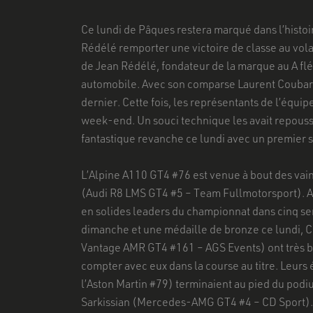
Ce lundi de Pâques restera marqué dans l’histo
Rédélé remporter une victoire de classe au vol
de Jean Rédélé, fondateur de la marque au A flé
automobile. Avec son comparse Laurent Coubard,
dernier. Cette fois, les représentants de l’équi
week-end. Un souci technique les avait repoussés
fantastique revanche ce lundi avec un premier s
L’Alpine A110 GT4 #76 est venue à bout des vai
(Audi R8 LMS GT4 #5 – Team Fullmotorsport). Av
en solides leaders du championnat dans cinq 
dimanche et une médaille de bronze ce lundi, C
Vantage AMR GT4 #161 – AGS Events) ont très bie
compter avec eux dans la course au titre. Leur
l’Aston Martin #79) terminaient au pied du pod
Sarkissian (Mercedes-AMG GT4 #4 – CD Sport).