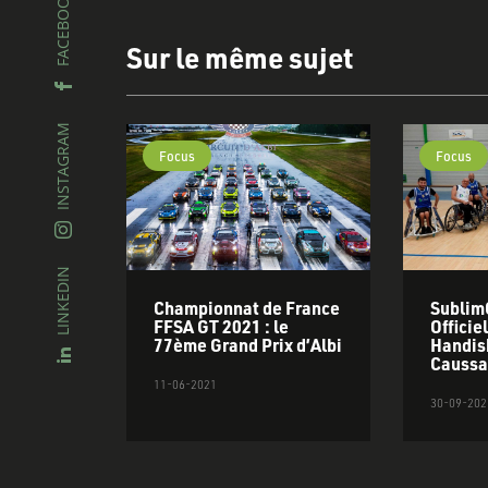
FACEBOOK
Sur le même sujet
INSTAGRAM
Focus
Focus
Découvrez nos
services
LINKEDIN
isé
Championnat de France
Sublim
jon
FFSA GT 2021 : le
Officie
77ème Grand Prix d’Albi
Handis
Causs
11-06-2021
30-09-202