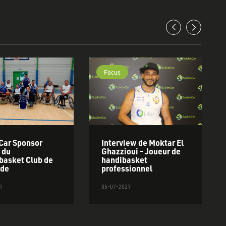
Focus
Car Sponsor
Interview de Moktar El
l du
Ghazzioui - Joueur de
basket Club de
handibasket
ade
professionnel
1
05-07-2021