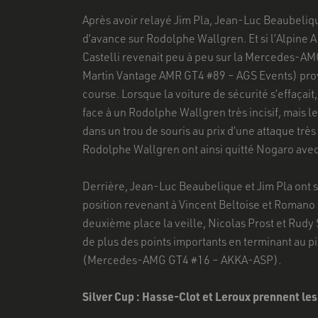
Après avoir relayé Jim Pla, Jean-Luc Beaubeliqu
d’avance sur Rodolphe Wallgren. Et si l’Alpine
Castelli revenait peu à peu sur la Mercedes-AMG
Martin Vantage AMR GT4 #89 – AGS Events) provoq
course. Lorsque la voiture de sécurité s’effaça
face à un Rodolphe Wallgren très incisif, mais le 
dans un trou de souris au prix d’une attaque trè
Rodolphe Wallgren ont ainsi quitté Nogaro avec
Derrière, Jean-Luc Beaubelique et Jim Pla ont s
position revenant à Vincent Beltoise et Romano
deuxième place la veille, Nicolas Prost et Rud
de plus des points importants en terminant au 
(Mercedes-AMG GT4 #16 – AKKA-ASP).
Silver Cup : Hasse-Clot et Leroux prennent l