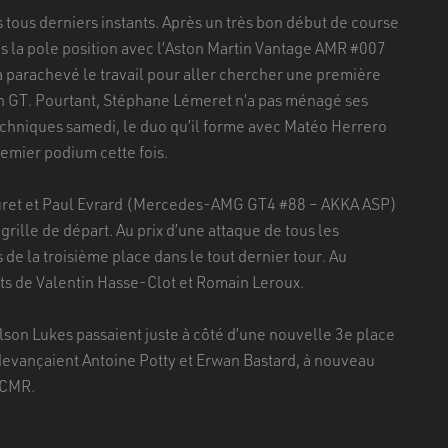
s tous derniers instants. Après un très bon début de course
is la pole position avec l’Aston Martin Vantage AMR #007
 parachevé le travail pour aller chercher une première
n GT. Pourtant, Stéphane Lémeret n’a pas ménagé ses
echniques samedi, le duo qu’il forme avec Matéo Herrero
emier podium cette fois.
uret et Paul Evrard (Mercedes-AMG GT4 #88 – AKKA ASP)
 grille de départ. Au prix d’une attaque de tous les
 de la troisième place dans le tout dernier tour. Au
ints de Valentin Hasse-Clot et Romain Leroux.
son Lukes passaient juste à côté d’une nouvelle 3e place
 devançaient Antoine Potty et Erwan Bastard, à nouveau
 CMR.