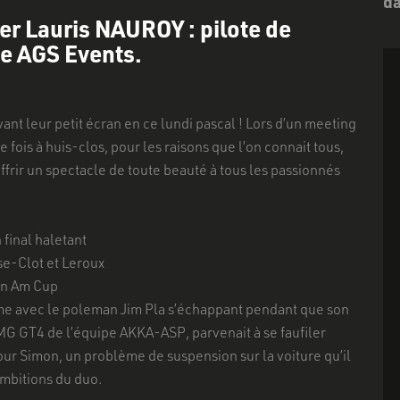
d
r Lauris NAUROY : pilote de
ie AGS Events.
ant leur petit écran en ce lundi pascal ! Lors d’un meeting
ois à huis-clos, pour les raisons que l’on connait tous,
offrir un spectacle de toute beauté à tous les passionnés
 final haletant
se-Clot et Leroux
en Am Cup
lme avec le poleman Jim Pla s’échappant pendant que son
G GT4 de l’équipe AKKA-ASP, parvenait à se faufiler
r Simon, un problème de suspension sur la voiture qu’il
ambitions du duo.