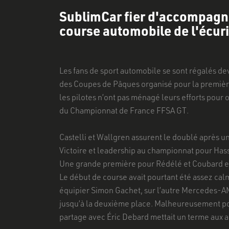
SublimCar fier d'accompagne
course automobile de l'écur
Les fans de sport automobile se sont régalés dev
des Coupes de Pâques organisé pour la première f
les pilotes n’ont pas ménagé leurs efforts pour 
du Championnat de France FFSA GT.
Castelli et Wallgren assurent le doublé après un
Victoire et leadership au championnat pour Has
Découvrez nos
Une grande première pour Rédélé et Coubard 
services
Le début de course avait pourtant été assez ca
équipier Simon Gachet, sur l’autre Mercedes-AM
jusqu’à la deuxième place. Malheureusement pou
partage avec Éric Debard mettait un terme aux 